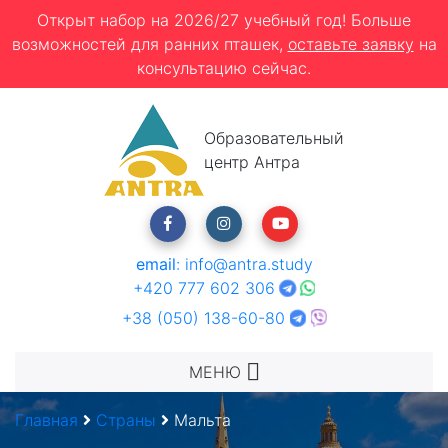
Открыт набор на 2026/27 учебный год! Больше
возможностей для ранних пташек,
оставьте заявку
на
консультацию сейчас.
Образовательный
центр Антра
email
:
info@antra.study
+420 777 602 306
+38 (050) 138-60-80
МЕНЮ
Главная
Страны
Мальта