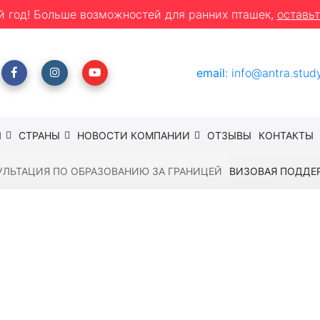
й год! Больше возможностей для ранних пташек,
оставьт
email
:
info@antra.stud
Ы
СТРАНЫ
НОВОСТИ КОМПАНИИ
ОТЗЫВЫ
КОНТАКТЫ
УЛЬТАЦИЯ ПО ОБРАЗОВАНИЮ ЗА ГРАНИЦЕЙ
ВИЗОВАЯ ПОДДЕ
за границей
ция по образованию з
Получите индивидуальный план поступления