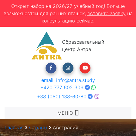
Открыт набор на 2026/27 учебный год! Больше
возможностей для ранних пташек,
оставьте заявку
на
консультацию сейчас.
Образовательный
центр Антра
email
:
info@antra.study
+420 777 602 306
+38 (050) 138-60-80
МЕНЮ
Главная
Страны
Австралия