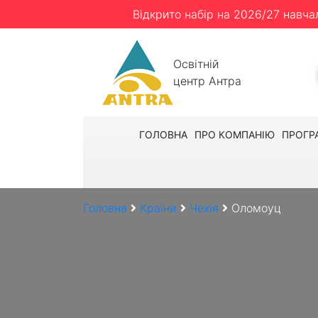
Відкрито набір на 2026/27 навча
Освітній
центр Антра
ГОЛОВНА
ПРО КОМПАНІЮ
ПРОГР
Головна
Країни
Чехія
Оломоуц