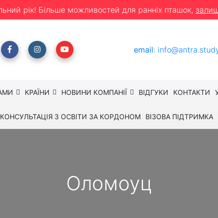
льний рік! Більше можливостей для ранніх пташок,
залиш
email
:
info@antra.stud
АМИ
КРАЇНИ
НОВИНИ КОМПАНІЇ
ВІДГУКИ
КОНТАКТИ
КОНСУЛЬТАЦІЯ З ОСВІТИ ЗА КОРДОНОМ
ВІЗОВА ПІДТРИМКА
Оломоуц