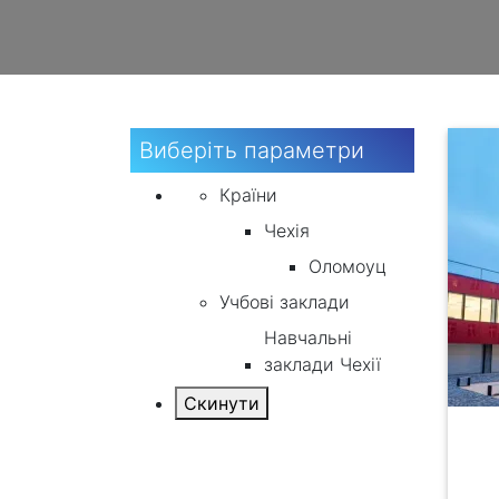
Виберіть параметри
Країни
Чехія
Оломоуц
Учбові заклади
Навчальні
заклади Чехії