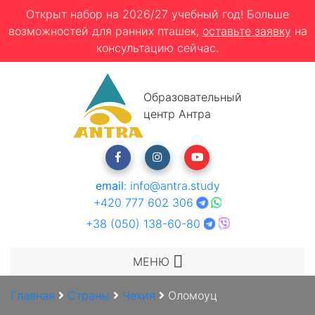
Открыт набор на 2026/27 учебный год! Больше
возможностей для ранних пташек,
оставьте заявку
на
консультацию сейчас.
Образовательный
центр Антра
email
:
info@antra.study
+420 777 602 306
+38 (050) 138-60-80
МЕНЮ
Главная
Страны
Чехия
Оломоуц