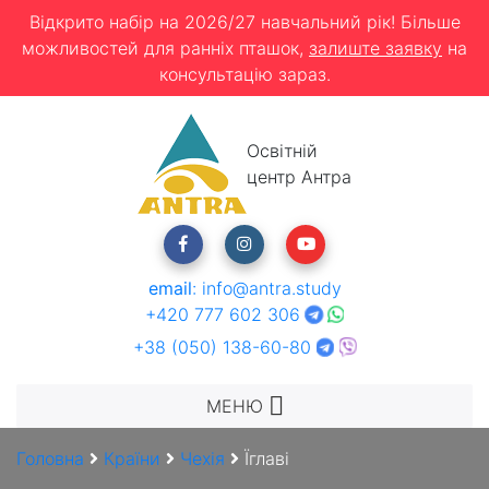
Відкрито набір на 2026/27 навчальний рік! Більше
можливостей для ранніх пташок,
залиште заявку
на
консультацію зараз.
Освітній
центр Антра
email
:
info@antra.study
+420 777 602 306
+38 (050) 138-60-80
МЕНЮ
Головна
Країни
Чехія
Їглаві