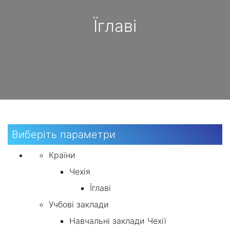
Їглаві
Виберіть параметри
Країни
Чехія
Їглаві
Учбові заклади
Навчальні заклади Чехії