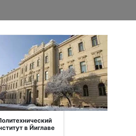
Политехнический
нститут в Йиглаве