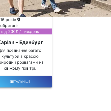
 16 років
обританія
від 230£ / тиждень
Kaplan – Единбург
Для поєднання багатої
культури з красою
рироди і розвагами на
свіжому повітрі.
ДЕТАЛЬНІШЕ