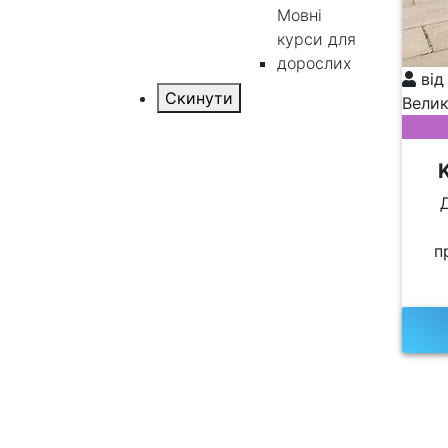
Мовні
курси для
дорослих
від
Велик
п