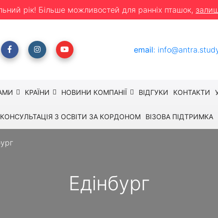
льний рік! Більше можливостей для ранніх пташок,
залиш
email
:
info@antra.stud
АМИ
КРАЇНИ
НОВИНИ КОМПАНІЇ
ВІДГУКИ
КОНТАКТИ
КОНСУЛЬТАЦІЯ З ОСВІТИ ЗА КОРДОНОМ
ВІЗОВА ПІДТРИМКА
бург
Едінбург