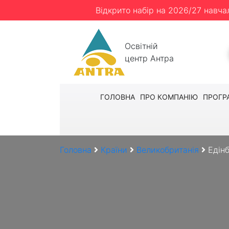
Відкрито набір на 2026/27 навча
Освітній
центр Антра
ГОЛОВНА
ПРО КОМПАНІЮ
ПРОГР
Головна
Країни
Великобританія
Едін