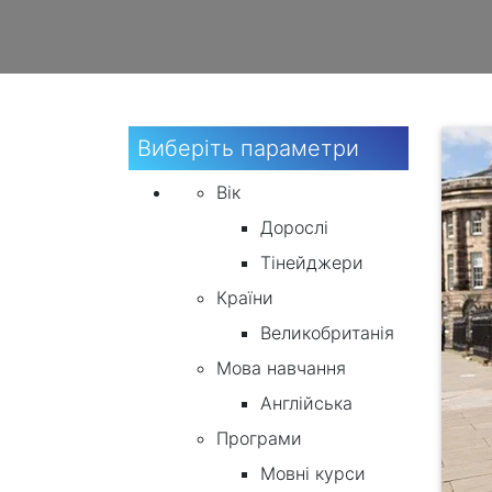
Виберіть параметри
Вік
Дорослі
Тінейджери
Країни
Великобританія
Мова навчання
Англійська
Програми
Мовні курси