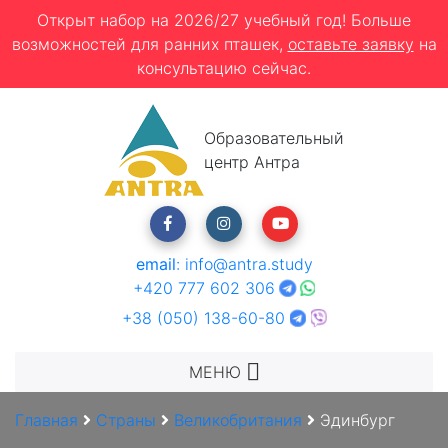
Открыт набор на 2026/27 учебный год! Больше
возможностей для ранних пташек,
оставьте заявку
на
консультацию сейчас.
Образовательный
центр Антра
email
:
info@antra.study
+420 777 602 306
+38 (050) 138-60-80
МЕНЮ
Главная
Страны
Великобритания
Эдинбург