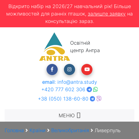
Відкрито набір на 2026/27 навчальний рік! Більше
можливостей для ранніх пташок,
залиште заявку
на
консультацію зараз.
Освітній
центр Антра
email
:
info@antra.study
+420 777 602 306
+38 (050) 138-60-80
МЕНЮ
Головна
Країни
Великобританія
Ливерпуль