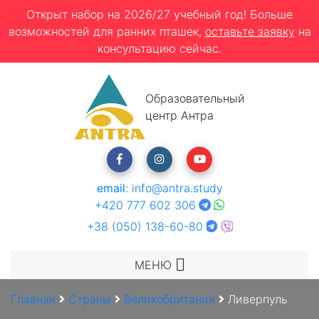
Открыт набор на 2026/27 учебный год! Больше
возможностей для ранних пташек,
оставьте заявку
на
консультацию сейчас.
Образовательный
центр Антра
email
:
info@antra.study
+420 777 602 306
+38 (050) 138-60-80
МЕНЮ
Главная
Страны
Великобритания
Ливерпуль