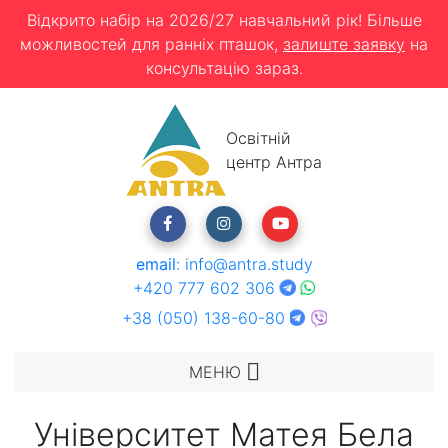
Відкрито набір на 2026/27 навчальний рік! Більше
можливостей для ранніх пташок,
залиште заявку
на
консультацію зараз.
Освітній
центр Антра
email
:
info@antra.study
+420 777 602 306
+38 (050) 138-60-80
МЕНЮ
Університет Матея Бела