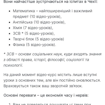
Вони найчастіше зустрічаються на іспитах в Чехії:
Математика – найпоширеніший і важливий
предмет (10 відео-уроків),
Англійська (10 відео-уроків),
Хімія (7 відео-уроків),
ЗСВ * (5 відео-уроків),
Творчі блок (5 відео-уроків)
Фізика (5 відео-уроків).
* ЗСВ – основи соціальних наук, куди входять знання
з області права, історії, філософії, соціології та
психології.
На даний момент відео-курс містить лише вступні
уроки з основних тем, але він постійно оновлюється.
Враховується також ваш зворотній зв’язок.
Основні переваги – це економія часу і нервів:
Вам не доведеться доучувати ці теми при