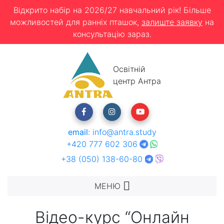
Відкрито набір на 2026/27 навчальний рік! Більше
можливостей для ранніх пташок,
залиште заявку
на
консультацію зараз.
Освітній
центр Антра
email
:
info@antra.study
+420 777 602 306
+38 (050) 138-60-80
МЕНЮ
Відео-курс “Онлайн