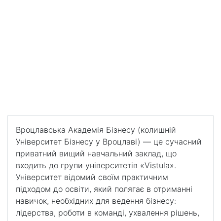
Вроцлавська Академія Бізнесу (WAB Wrocławska
Akademia Biznesu)
Вроцлавська Академія
Бізнесу (WAB Wrocławska
Akademia Biznesu)
Престижний приватний вищий навчальний заклад
бізнес-профілю
Вроцлавська Академія Бізнесу (колишній
Університет Бізнесу у Вроцлаві) — це сучасний
приватний вищий навчальний заклад, що
входить до групи університетів «Vistula».
Університет відомий своїм практичним
підходом до освіти, який полягає в отриманні
навичок, необхідних для ведення бізнесу:
лідерства, роботи в команді, ухвалення рішень,