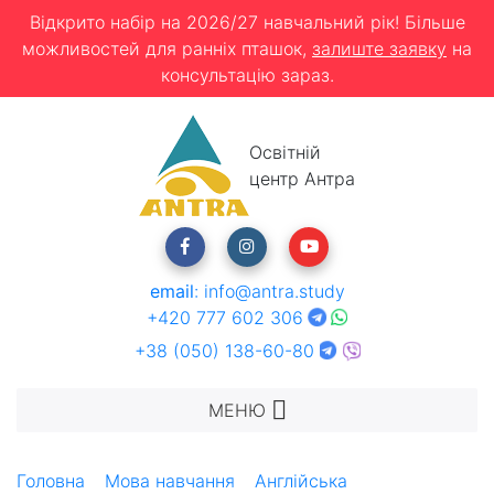
Відкрито набір на 2026/27 навчальний рік! Більше
можливостей для ранніх пташок,
залиште заявку
на
консультацію зараз.
Освітній
центр Антра
email
:
info@antra.study
+420 777 602 306
+38 (050) 138-60-80
МЕНЮ
Головна
Мова навчання
Англійська