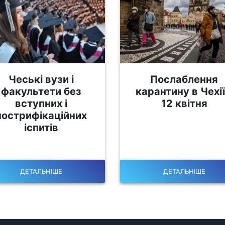
Чеські вузи і
Послаблення
факультети без
карантину в Чехії
вступних і
12 квітня
нострифікаційних
іспитів
ДЕТАЛЬНІШЕ
ДЕТАЛЬНІШЕ