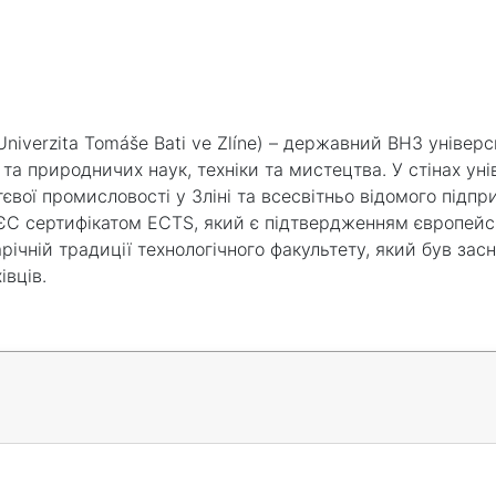
 Univerzita Tomáše Bati ve Zlíne) – державний ВНЗ універс
та природничих наук, техніки та мистецтва. У стінах ун
тєвої промисловості у Зліні та всесвітньо відомого підп
 ЄС сертифікатом ЕСТS, який є підтвердженням європейсь
річній традиції технологічного факультету, який був засн
івців.