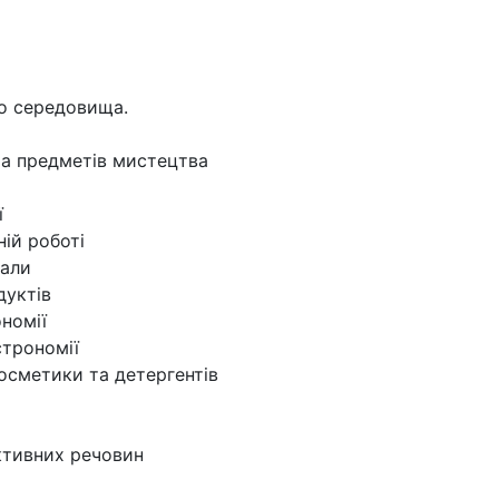
о середовища.
 та предметів мистецтва
ї
ній роботі
іали
дуктів
ономії
астрономії
косметики та детергентів
активних речовин