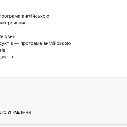
 програма англійською
них речовин
ечовин
одуктів — програма англійською
тів
дуктів
ОГО УПРАВЛІННЯ