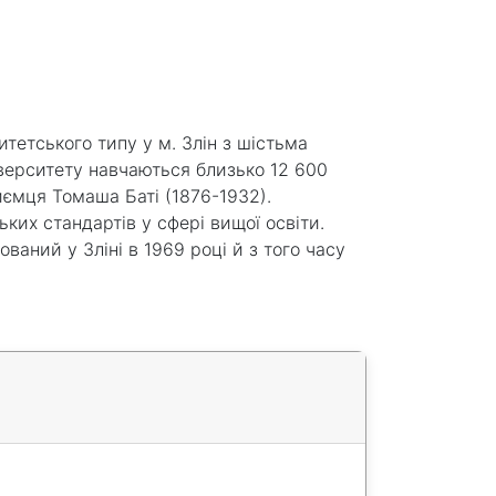
итетського типу у м. Злін з шістьма
іверситету навчаються близько 12 600
риємця Томаша Баті (1876-1932).
ких стандартів у сфері вищої освіти.
ований у Зліні в 1969 році й з того часу