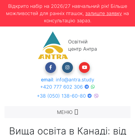
Відкрито набір на 2026/27 навчальний рік! Більше
можливостей для ранніх пташок,
залиште заявку
на
консультацію зараз.
Освітній
центр Антра
email
:
info@antra.study
+420 777 602 306
+38 (050) 138-60-80
МЕНЮ
Вища освіта в Канаді: від