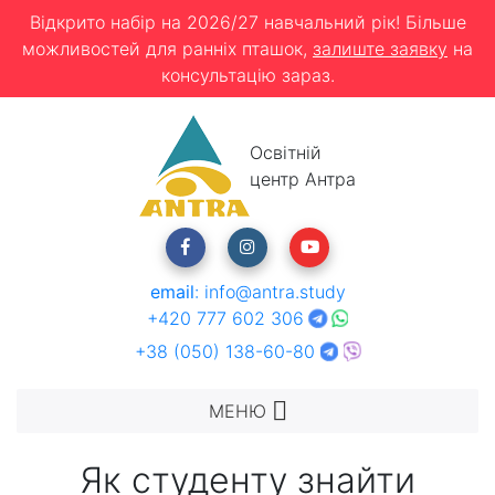
Відкрито набір на 2026/27 навчальний рік! Більше
можливостей для ранніх пташок,
залиште заявку
на
консультацію зараз.
Освітній
центр Антра
email
:
info@antra.study
+420 777 602 306
+38 (050) 138-60-80
МЕНЮ
Як студенту знайти