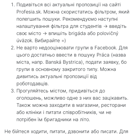
Подивіться всі актуальні пропозиції на сайті
Profesia.sk. Можна скористатись фільтром, який
полегшить пошуки. Рекомендуємо наступні
налаштування фільтра для студентів -> введіть
своє місто -> впишіть brigáda або polovičný
úväzok. Вибирайте =)
Не варто недооцінювати групи в Facebook. Для
цього достатньо ввести в пошуку Práca (назва
міста, напр. Banská Bystrica), подати заявку, бо
групи в основному закритого типу. Можна
дивитись актуальні пропозиції від
роботодавців.
Прогуляйтесь містом, придивіться до
оголошень, можливо одне з них вас зацікавить.
Також можна заходити в магазини, ресторани
або клініки і питати співробітників, чи не
потрібен їм бригадники на літо.
Не бійтеся ходити, питати, дзвонити або писати. Для