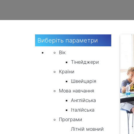
Виберіть параметри
Вік
Тінейджери
Країни
Швейцарія
Мова навчання
Англійська
Італійська
Програми
Літній мовний