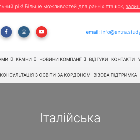
льний рік! Більше можливостей для ранніх пташок,
залиш
email
:
info@antra.stud
АМИ
КРАЇНИ
НОВИНИ КОМПАНІЇ
ВІДГУКИ
КОНТАКТИ
КОНСУЛЬТАЦІЯ З ОСВІТИ ЗА КОРДОНОМ
ВІЗОВА ПІДТРИМКА
Італійська