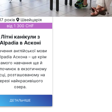
17 років
Швейцарія
від 1 300 CHF
Літні канікули з
Alpadia в Асконі
вчення англійської мови
Alpadia Аскона – це крім
самого навчання ще й
дпочинок в екзотичному
сці, розташованому на
ерезі найкрасивішого
озера.
ДЕТАЛЬНІШЕ