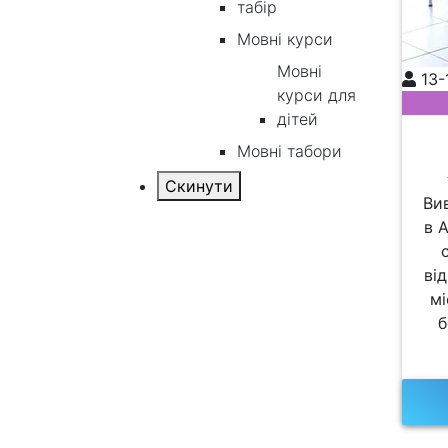
табір
Мовні курси
Мовні
13-
курси для
дітей
Мовні табори
Ви
в 
ві
мі
б