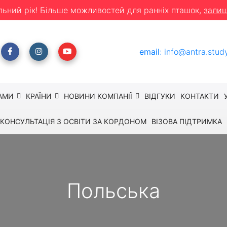
льний рік! Більше можливостей для ранніх пташок,
залиш
email
:
info@antra.stud
АМИ
КРАЇНИ
НОВИНИ КОМПАНІЇ
ВІДГУКИ
КОНТАКТИ
КОНСУЛЬТАЦІЯ З ОСВІТИ ЗА КОРДОНОМ
ВІЗОВА ПІДТРИМКА
Польська