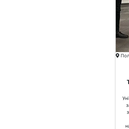
Пол
Ун
з
н