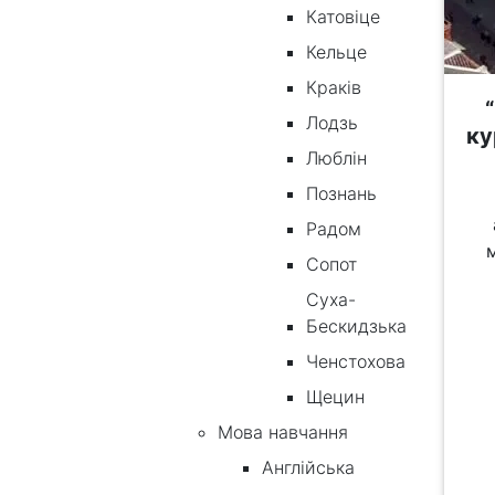
Катовіце
Кельце
Краків
Лодзь
ку
Люблін
Познань
Радом
Сопот
Суха-
Бескидзька
Ченстохова
Щецин
Мова навчання
Англійська