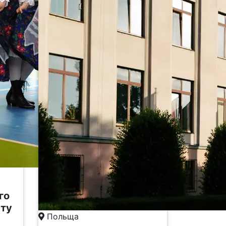
го
рту
Польща