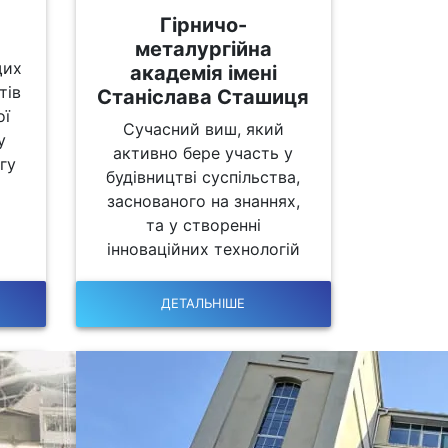
Гірничо-
металургійна
щих
академія імені
тів
Станіслава Сташиця
ої
Сучасний виш, який
у
активно бере участь у
гу
будівництві суспільства,
заснованого на знаннях,
та у створенні
інноваційних технологій
ДЕТАЛЬНІШЕ