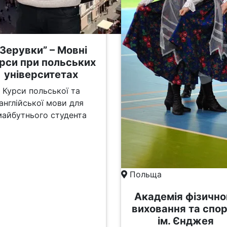
“Зерувки” – Мовні
рси при польських
університетах
Курси польської та
англійської мови для
майбутнього студента
Польща
Академія фізично
виховання та спо
ім. Єнджея