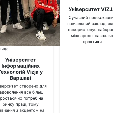
Університет VIZ
Сучасний недержавн
навчальний заклад, я
використовує найкра
міжнародні навчальн
практики
ьща
Університет
Інформаційних
Технологій Vizja у
Варшаві
іверситет створено для
адоволення все більш
зростаючих потреб на
ринку праці, тому
авчання з акцентом на