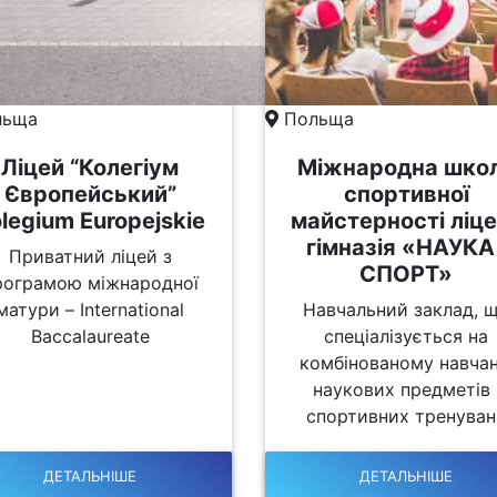
ьща
Польща
Ліцей “Колегіум
Міжнародна шко
Європейський”
спортивної
legium Europejskie
майстерності ліце
гімназія «НАУКА 
Приватний ліцей з
СПОРТ»
рограмою міжнародної
матури – International
Навчальний заклад, 
Baccalaureate
спеціалізується на
комбінованому навчан
наукових предметів 
спортивних тренуван
ДЕТАЛЬНІШЕ
ДЕТАЛЬНІШЕ