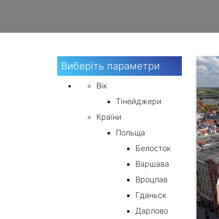
Виберіть параметри
Вік
Тінейджери
Країни
Польща
Белосток
Варшава
Вроцлав
Гданьск
Дарлово