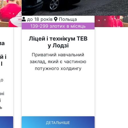
до 18 років
Польща
139-299 злотих в місяць
Ліцей і технікум TEB
ла
у Лодзі
Приватний навчальний
й і
заклад, який є частиною
І
потужного холдингу
що
ні
і
ь
ДЕТАЛЬНІШЕ