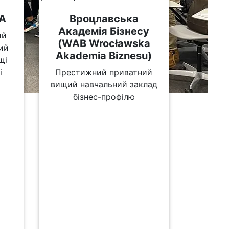
JA
Вроцлавська
Академія Бізнесу
ий
(WAB Wrocławska
кий
Akademia Biznesu)
щі
і
Престижний приватний
вищий навчальний заклад
бізнес-профілю