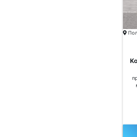
Пол
Ko
п