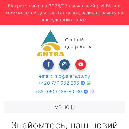
Відкрито набір на 2026/27 навчальний рік! Більше
можливостей для ранніх пташок,
залиште заявку
на
консультацію зараз.
Освітній
центр Антра
email
:
info@antra.study
+420 777 602 306
+38 (050) 138-60-80
МЕНЮ
Знайомтесь, наш новий