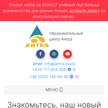
Открыт набор на 2026/27 учебный год! Больше
возможностей для ранних пташек,
оставьте заявку
на
консультацию сейчас.
Образовательный
центр Антра
email
:
info@antra.study
+420 777 602 306
+38 (050) 138-60-80
МЕНЮ
Знакомьтесь, наш новый