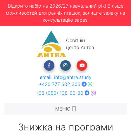
Відкрито набір на 2026/27 навчальний рік! Більше
можливостей для ранніх пташок,
залиште заявку
на
консультацію зараз.
Освітній
центр Антра
email
:
info@antra.study
+420 777 602 306
+38 (050) 138-60-80
МЕНЮ
Знижка на програми