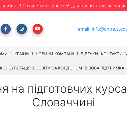
льний рік! Більше можливостей для ранніх пташок,
залиш
email
:
info@antra.stud
АМИ
КРАЇНИ
НОВИНИ КОМПАНІЇ
ВІДГУКИ
КОНТАКТИ
КОНСУЛЬТАЦІЯ З ОСВІТИ ЗА КОРДОНОМ
ВІЗОВА ПІДТРИМКА
я на підготовчих курса
Словаччині