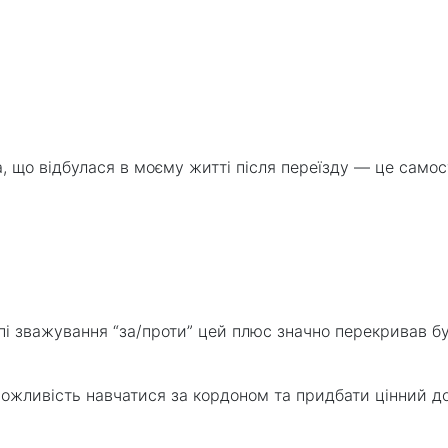
а, що відбулася в моєму житті після переїзду — це само
апі зважування “за/проти” цей плюс значно перекривав бу
ожливість навчатися за кордоном та придбати цінний до