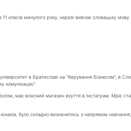
 11 класів минулого року, наразі вивчає словацьку мову 
університет в Братиславі на “Керування Бізнесом”, в Сл
у комунікацію”.
лом, має власний магазин взуття в Інстаграм. Мріє ста
ті юнаків, було складно визначитись з напрямом навчання