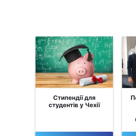
Стипендії для
П
студентів у Чехії