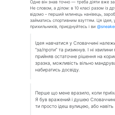
Одне він знав точно — треба діяти вже за
Не словом, а ділом: в 10 класі разом із 
відомо – перший млинець нанівець, зароб
займатись спортивним взуттям. Ця ідея, 
прихильників, приєднуйтесь і ви
@sneaker
Ідея навчатися у Словаччині належи
“за/проти” та ризикнув. І ні хвили
прийняв остаточне рішення на кори
зразка, можливість вільно мандрув
набиратись досвіду.
Перше що мене вразило, коли приїха
Я був вражений і душею Словаччини
ти просто ідеш вулицею, або навіть