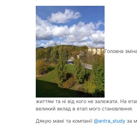
Головна змін
життям та ні від кого не залежати. На ет
великий вклад в етап мого становлення.
Дякую мамі та компанії
@antra_study
за м