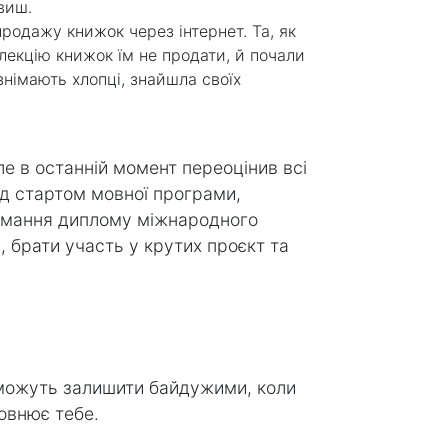
виш.
продажу книжок через інтернет. Та, як
лекцію книжок їм не продати, й почали
німають хлопці, знайшла своїх
ле в останній момент переоцінив всі
ед стартом мовної програми,
римання диплому міжнародного
 брати участь у крутих проєкт та
 можуть залишити байдужими, коли
овнює тебе.