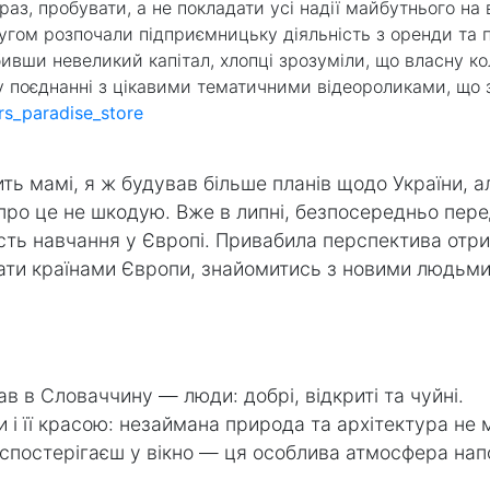
раз, пробувати, а не покладати усі надії майбутнього на 
другом розпочали підприємницьку діяльність з оренди та 
ивши невеликий капітал, хлопці зрозуміли, що власну ко
у поєднанні з цікавими тематичними відеороликами, що з
s_paradise_store
ть мамі, я ж будував більше планів щодо України, а
ни про це не шкодую. Вже в липні, безпосередньо пер
сть навчання у Європі. Привабила перспектива от
ати країнами Європи, знайомитись з новими людьми,
в в Словаччину — люди: добрі, відкриті та чуйні.
 і її красою: незаймана природа та архітектура не
 спостерігаєш у вікно — ця особлива атмосфера нап