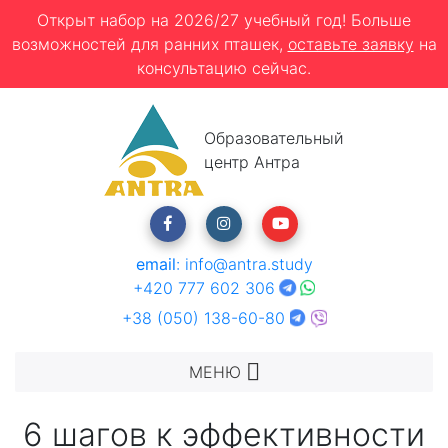
Открыт набор на 2026/27 учебный год! Больше
возможностей для ранних пташек,
оставьте заявку
на
консультацию сейчас.
Образовательный
центр Антра
email
:
info@antra.study
+420 777 602 306
+38 (050) 138-60-80
МЕНЮ
6 шагов к эффективности