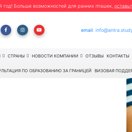
й год! Больше возможностей для ранних пташек,
оставьт
email
:
info@antra.stud
Ы
СТРАНЫ
НОВОСТИ КОМПАНИИ
ОТЗЫВЫ
КОНТАКТЫ
УЛЬТАЦИЯ ПО ОБРАЗОВАНИЮ ЗА ГРАНИЦЕЙ
ВИЗОВАЯ ПОДДЕ
 + американский курс информатики Stanford
ы + американский
 Stanford University