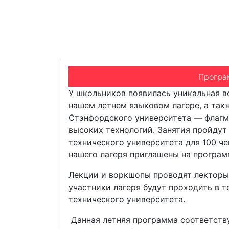
в Праге
Эксклюзивная программа летних каникул
университетом (США) и Чешским техниче
Програ
У школьников появилась уникальная 
нашем летнем языковом лагере, а так
Стэнфордского университета — флагм
высоких технологий. Занятия пройдут
технического университета для 100 ч
нашего лагеря приглашены на програм
Лекции и воркшопы проводят лекторы
участники лагеря будут проходить в 
технического университета.
Данная летняя программа соответст