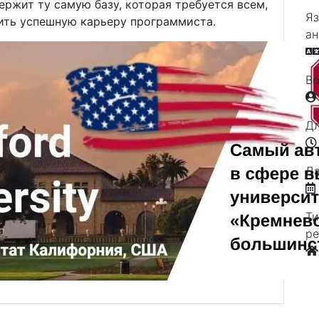
ержит ту самую базу, которая требуется всем,
Яз
ить успешную карьеру программиста.
ан
Во
Дл
Д
Ти
ре