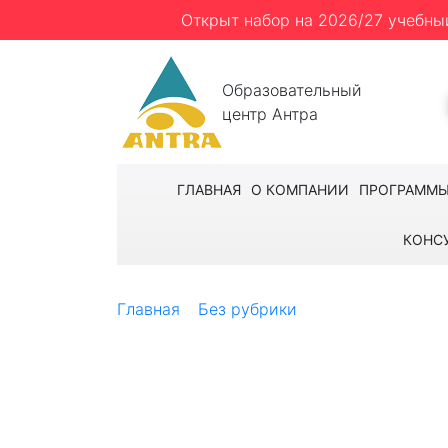
Открыт набор на 2026/27 учебны
Образовательный
центр Антра
ГЛАВНАЯ
О КОМПАНИИ
ПРОГРАММ
КОНС
Главная
Без рубрики
Летние каникулы
University в Праге
Летние каникул
курс информатики