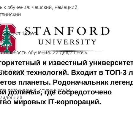
ык обучения:
чешский, немецкий,
глийский
зраст:
от 13 лет
ительность обучения:
22 дня/21 ночь
аты:
1 июля
пы проживания:
студенческая
зиденция