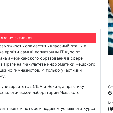
, разработанная совместно со Стэндфордским
ским университетом в Праге.
мма не активная
возможность совместить классный отдых в
же пройти самый популярный IT-курс от
ана американского образования в сфере
 в Праге на Факультете информатики Чешского
ешских гимназистов. И только участники
му!
 университетов США и Чехии, а практику
Ст
технологической лаборатории Чешского
М
вует первым четырем неделям успешного
курса