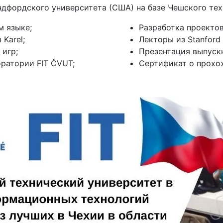
дфордского университета (США) на базе Чешского техн
м языке;
Разработка проектов
Karel;
Лекторы из Stanford 
 игр;
Презентация выпускн
ратории FIT ČVUT;
Сертификат о прохо