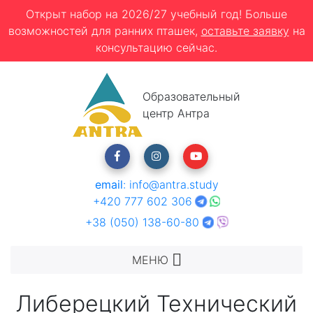
Открыт набор на 2026/27 учебный год! Больше
возможностей для ранних пташек,
оставьте заявку
на
консультацию сейчас.
Образовательный
центр Антра
email
:
info@antra.study
+420 777 602 306
+38 (050) 138-60-80
МЕНЮ
Либерецкий Технический