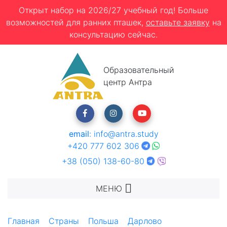
Открыт набор на 2026/27 учебный год! Больше
возможностей для ранних пташек,
оставьте заявку
на
консультацию сейчас.
Образовательный
центр Антра
email
:
info@antra.study
+420 777 602 306
+38 (050) 138-60-80
МЕНЮ
Главная
Страны
Польша
Дарлово
Морской