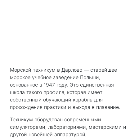
техникум в Дарлово
Морской техникум в
Дарлово
Бесплатное обучение. Собственный корабль.
Стажировки на судах во время учебы с заходом в
европейские порты.
Морской техникум в Дарлово — старейшее
морское учебное заведение Польши,
основанное в 1947 году. Это единственная
школа такого профиля, которая имеет
собственный обучающий корабль для
прохождения практики и выхода в плавание.
Техникум оборудован современными
симуляторами, лабораториями, мастерскими и
другой новейшей аппаратурой,