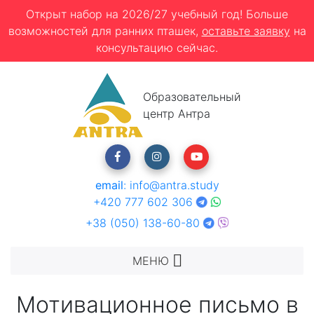
Открыт набор на 2026/27 учебный год! Больше
возможностей для ранних пташек,
оставьте заявку
на
консультацию сейчас.
Образовательный
центр Антра
email
:
info@antra.study
+420 777 602 306
+38 (050) 138-60-80
МЕНЮ
Мотивационное письмо в