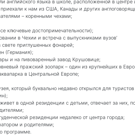
ли английского языка в школе, расположенной в центре
приехали к нам из США, Канады и других англоговорящи
вателями – коренными чехами;
все ключевые достопримечательности);
вании в Чехии и встреча с выпускниками вузов’
в свете приглушенных фонарей;
н (Германия);
Вары и на пивоваренный завод Крушовице;
овневый пражский зоопарк – один из крупнейших в Евро
аквапарка в Центральной Европе;
зея, который буквально недавно открылся для туристов
ин);
живет в одной резиденции с детьми, отвечает за них, 
одителями;
уденческой резиденции недалеко от центра города;
ратором и родителями;
по программе.