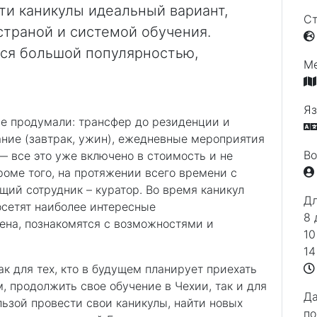
ти каникулы идеальный вариант,
Ст
страной и системой обучения.
тся большой популярностью,
М
Яз
се продумали: трансфер до резиденции и
ание (завтрак, ужин), ежедневные мероприятия
Во
— все это уже включено в стоимость и не
роме того, на протяжении всего времени с
щий сотрудник – куратор. Во время каникул
Дл
осетят наиболее интересные
8 
ена, познакомятся с возможностями и
10
14
к для тех, кто в будущем планирует приехать
, продолжить свое обучение в Чехии, так и для
Д
ользой провести свои каникулы, найти новых
по