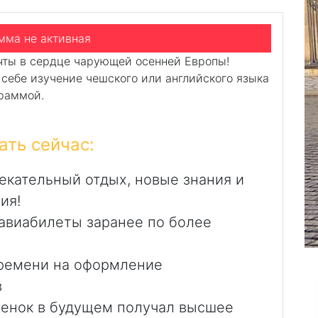
и развлекательной программой
мма не активная
чты в сердце чарующей осенней Европы!
 себе изучение чешского или английского языка
граммой.
ать сейчас:
екательный отдых, новые знания и
ия!
авиабилеты заранее по более
времени на оформление
в
бенок в будущем получал высшее