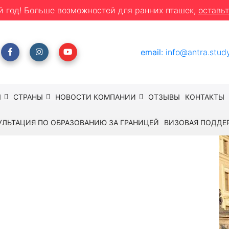
й год! Больше возможностей для ранних пташек,
оставьт
email
:
info@antra.stud
Ы
СТРАНЫ
НОВОСТИ КОМПАНИИ
ОТЗЫВЫ
КОНТАКТЫ
УЛЬТАЦИЯ ПО ОБРАЗОВАНИЮ ЗА ГРАНИЦЕЙ
ВИЗОВАЯ ПОДДЕ
ы в Праге (+Дрезден)
ы в Праге