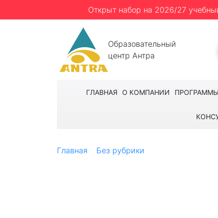
Открыт набор на 2026/27 учебны
Образовательный
центр Антра
ГЛАВНАЯ
О КОМПАНИИ
ПРОГРАММ
КОНС
Главная
Без рубрики
Осенние каникул
Осенние каникул
(+Дрезден)