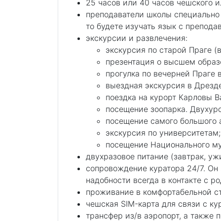
25 часов или 40 часов чешского и
преподаватели школы специально 
то будете изучать язык с препода
экскурсии и развлечения:
экскурсия по старой Праге (
презентация о высшем образо
прогулка по вечерней Праге 
выездная экскурсия в Дрезде
поездка на курорт Карловы 
посещение зоопарка. Двухур
посещение самого большого 
экскурсия по университетам;
посещение Национального му
двухразовое питание (завтрак, уж
сопровождение куратора 24/7. Он 
надобности всегда в контакте с р
проживание в комфортабельной ст
чешская SIM-карта для связи с ку
трансфер из/в аэропорт, а также 