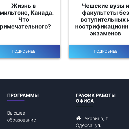
Жизнь в
Чешские вузы 
мильтоне, Канада.
факультеты бе
Что
вступительных 
римечательного?
нострификационн
экзаменов
ПОДРОБНЕЕ
ПОДРОБНЕЕ
ПРОГРАММЫ
ГРАФИК РАБОТЫ
ОФИСА
Высшее
Украина, г.
образование
Одесса, ул.