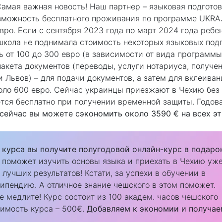
 Самая важная новость! Наш партнер – языковая подгото
можность бесплатного проживания по программе UKRAJI
вро. Если с сентября 2023 года по март 2024 года ребе
 школа не поднимала стоимость некоторых языковых под
ь от 100 до 300 евро (в зависимости от вида программы
пакета документов (переводы, услуги нотариуса, получе
 Львов) – для подачи документов, а затем для вклеиван
коло 600 евро. Сейчас украинцы приезжают в Чехию без
тся бесплатно при получении временной защиты. Годов
сейчас вы можете сэкономить около 3590 € на всех эт
 курса вы получите полугодовой онлайн-курс в подаро
поможет изучить основы языка и приехать в Чехию уж
 лучших результатов! Кстати, за успехи в обучении в
ипендию. А отличное знание чешского в этом поможет.
не медлите! Курс состоит из 100 академ. часов чешского
оимость курса – 500€.
Добавляем к экономии и получае