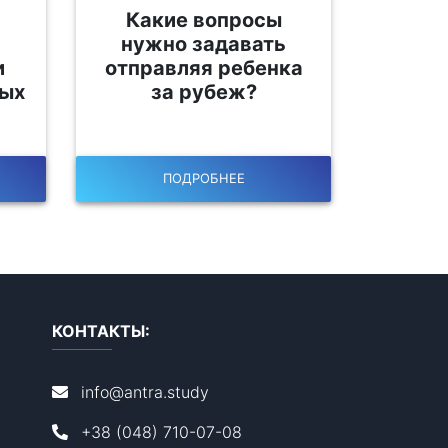
и
Какие вопросы
з
нужно задавать
и
отправляя ребенка
ых
за рубеж?
ПОДРОБНЕЕ
КОНТАКТЫ:
info@antra.study
+38 (048) 710-07-08