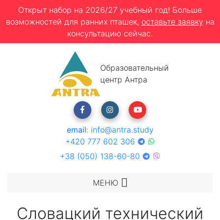
Открыт набор на 2026/27 учебный год! Больше
возможностей для ранних пташек,
оставьте заявку
на
консультацию сейчас.
Образовательный
центр Антра
email
:
info@antra.study
+420 777 602 306
+38 (050) 138-60-80
МЕНЮ
Словацкий технический