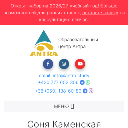
Открыт набор на 2026/27 учебный год! Больше
возможностей для ранних пташек,
оставьте заявку
на
консультацию сейчас.
Образовательный
центр Антра
email
:
info@antra.study
+420 777 602 306
+38 (050) 138-60-80
МЕНЮ
Соня Каменская