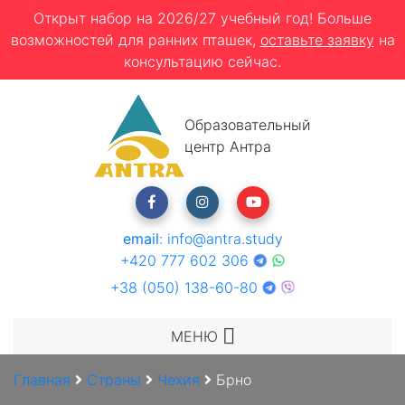
Открыт набор на 2026/27 учебный год! Больше
возможностей для ранних пташек,
оставьте заявку
на
консультацию сейчас.
Образовательный
центр Антра
email
:
info@antra.study
+420 777 602 306
+38 (050) 138-60-80
МЕНЮ
Главная
Страны
Чехия
Брно