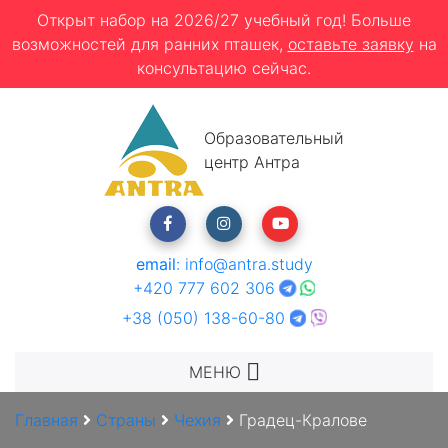
Открыт набор на 2026/27 учебный год! Больше
возможностей для ранних пташек,
оставьте заявку
на
консультацию сейчас.
Образовательный
центр Антра
email
:
info@antra.study
+420 777 602 306
+38 (050) 138-60-80
МЕНЮ
Главная
Страны
Чехия
Градец-Кралове