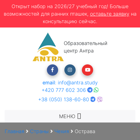
Открыт набор на 2026/27 учебный год! Больше
возможностей для ранних пташек,
оставьте заявку
на
консультацию сейчас.
Образовательный
центр Антра
email
:
info@antra.study
+420 777 602 306
+38 (050) 138-60-80
МЕНЮ
Главная
Страны
Чехия
Острава