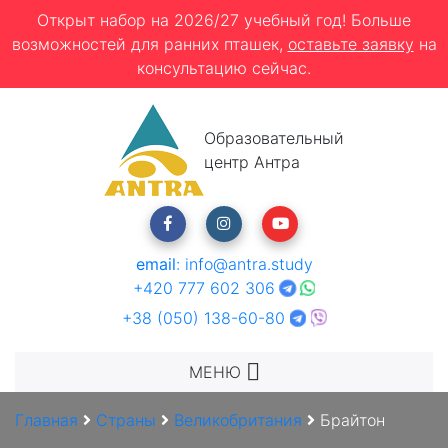
Открыт набор на 2026/27 учебный год! Больше
возможностей для ранних пташек,
оставьте заявку
на
консультацию сейчас.
Образовательный
центр Антра
email
:
info@antra.study
+420 777 602 306
+38 (050) 138-60-80
МЕНЮ
Главная
Страны
Великобритания
Брайтон