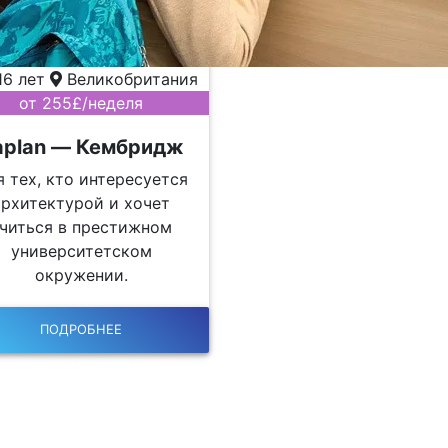
16 лет
Великобритания
от 255£/неделя
aplan — Кембридж
я тех, кто интересуется
архитектурой и хочет
читься в престижном
университетском
окружении.
ПОДРОБНЕЕ