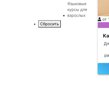
Языковые
курсы для
взрослых
от 
Ka
Дл
ра