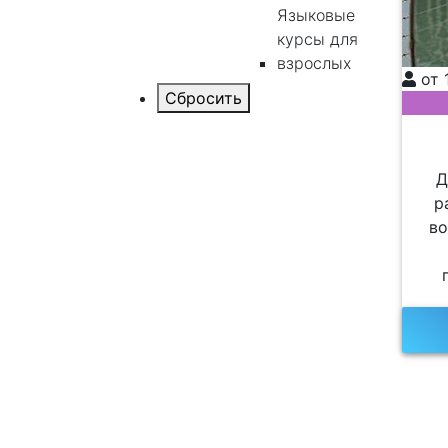
Языковые
курсы для
взрослых
от 
Д
р
во