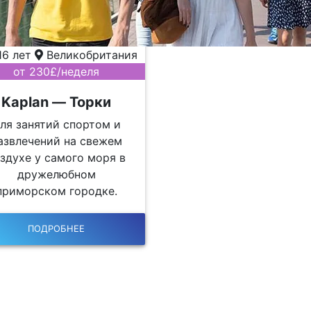
16 лет
Великобритания
от 230£/неделя
Kaplan — Торки
ля занятий спортом и
азвлечений на свежем
здухе у самого моря в
дружелюбном
приморском городке.
ПОДРОБНЕЕ