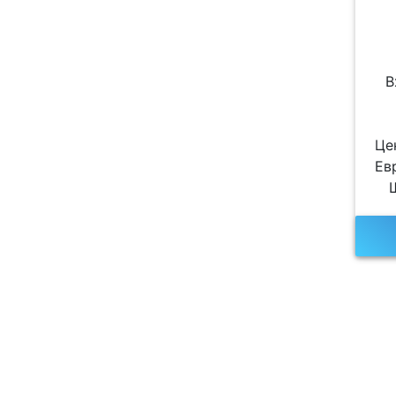
В
Це
Ев