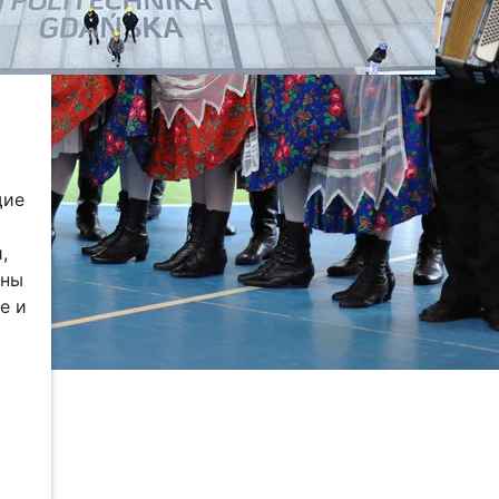
щие
,
ены
е и