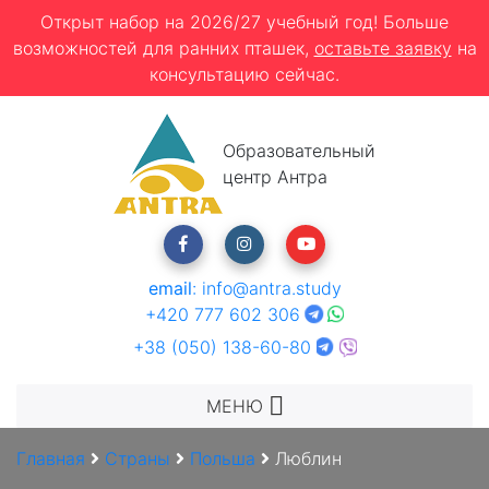
Открыт набор на 2026/27 учебный год! Больше
возможностей для ранних пташек,
оставьте заявку
на
консультацию сейчас.
Образовательный
центр Антра
email
:
info@antra.study
+420 777 602 306
+38 (050) 138-60-80
МЕНЮ
Главная
Страны
Польша
Люблин