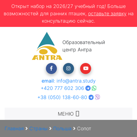
Открыт набор на 2026/27 учебный год! Больше
возможностей для ранних пташек,
оставьте заявку
на
консультацию сейчас.
Образовательный
центр Антра
email
:
info@antra.study
+420 777 602 306
+38 (050) 138-60-80
МЕНЮ
Главная
Страны
Польша
Сопот