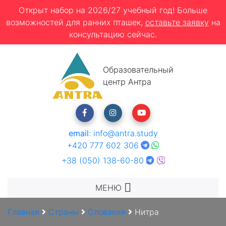
Открыт набор на 2026/27 учебный год! Больше
возможностей для ранних пташек,
оставьте заявку
на
консультацию сейчас.
Образовательный
центр Антра
email
:
info@antra.study
+420 777 602 306
+38 (050) 138-60-80
МЕНЮ
Главная
Страны
Словакия
Нитра