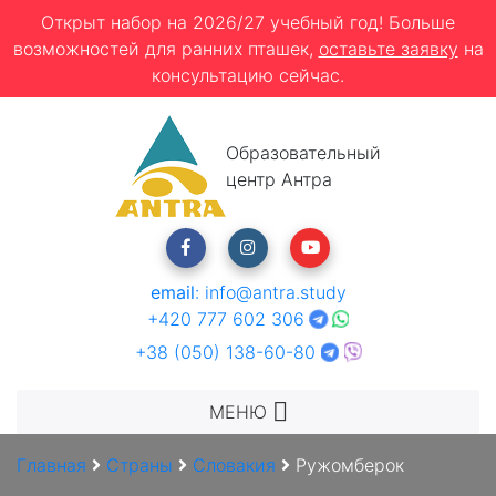
Открыт набор на 2026/27 учебный год! Больше
возможностей для ранних пташек,
оставьте заявку
на
консультацию сейчас.
Образовательный
центр Антра
email
:
info@antra.study
+420 777 602 306
+38 (050) 138-60-80
МЕНЮ
Главная
Страны
Словакия
Ружомберок