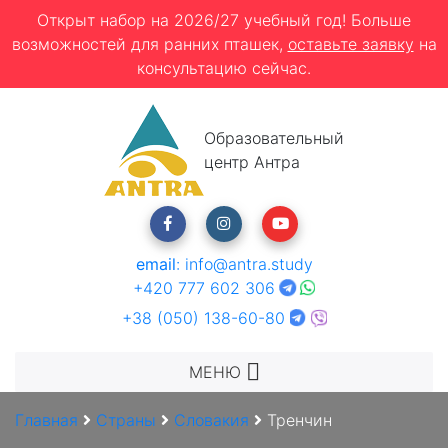
Открыт набор на 2026/27 учебный год! Больше
возможностей для ранних пташек,
оставьте заявку
на
консультацию сейчас.
Образовательный
центр Антра
email
:
info@antra.study
+420 777 602 306
+38 (050) 138-60-80
МЕНЮ
Главная
Страны
Словакия
Тренчин