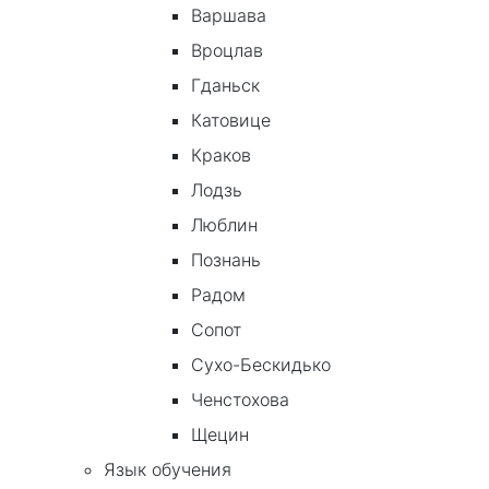
Варшава
Вроцлав
Гданьск
Катовице
Краков
Лодзь
Люблин
Познань
Радом
Сопот
Сухо-Бескидько
Ченстохова
Щецин
Язык обучения