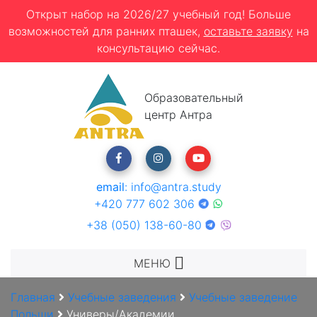
Открыт набор на 2026/27 учебный год! Больше
возможностей для ранних пташек,
оставьте заявку
на
консультацию сейчас.
Образовательный
центр Антра
email
:
info@antra.study
+420 777 602 306
+38 (050) 138-60-80
МЕНЮ
Главная
Учебные заведения
Учебные заведение
Польши
Универы/Академии