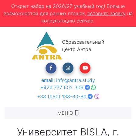
Открыт набор на 2026/27 учебный год! Больше
возможностей для ранних пташек,
оставьте заявку
на
консультацию сейчас.
Образовательный
центр Антра
email
:
info@antra.study
+420 777 602 306
+38 (050) 138-60-80
МЕНЮ
Университет BISLA, г.