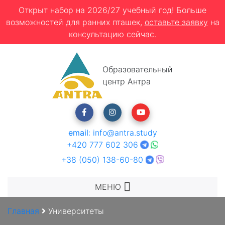
Открыт набор на 2026/27 учебный год! Больше
возможностей для ранних пташек,
оставьте заявку
на
консультацию сейчас.
Образовательный
центр Антра
email
:
info@antra.study
+420 777 602 306
+38 (050) 138-60-80
МЕНЮ
Главная
Университеты