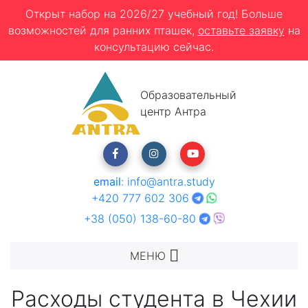
Открыт набор на 2026/27 учебный год! Больше
возможностей для ранних пташек,
оставьте заявку
на
консультацию сейчас.
Образовательный
центр Антра
email
:
info@antra.study
+420 777 602 306
+38 (050) 138-60-80
МЕНЮ
Расходы студента в Чехии