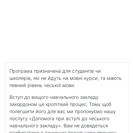
студента/школяра без мовного курсу
Супровід студента/
школяра без мовного
курсу
Допомога і підтримка при вступі до навчального
закладу в Чехії
Програма призначена для студентів чи
школярів, які не йдуть на мовні курси, та мають
певний рівень чеської мови.
Вступ до вищого навчального закладу
закордоном це кропіткий процес. Тому щоб
полегшити його для вас ми пропонуємо нашу
послугу «Допомога при вступі до чеського
навчального закладу». Вам не доведеться
розбиратися в тонкощах подальшого процесу