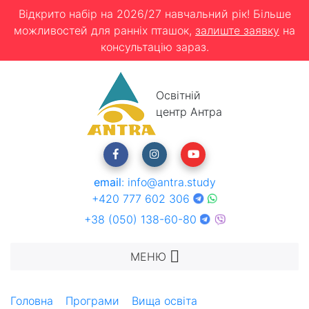
Відкрито набір на 2026/27 навчальний рік! Більше
можливостей для ранніх пташок,
залиште заявку
на
консультацію зараз.
Освітній
центр Антра
email
:
info@antra.study
+420 777 602 306
+38 (050) 138-60-80
МЕНЮ
Головна
Програми
Вища освіта
Супровід