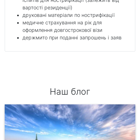
іспитів для нострифікації (залежить від
вартості резиденції)
друковані матеріали по нострифікації
медичне страхування на рік для
оформлення довгострокової візи
держмито при поданні запрошень і заяв
Наш блог